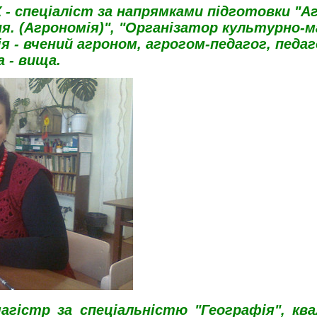
 -
спеціаліст за напрямками підготовки "Аг
я. (Агрономія)",
"Організатор культурно-м
ія - вчений агроном, агрогом-педагог, педа
а - вища.
гістр за спеціальністю "Географія", квал