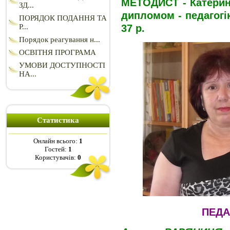
МЕТОДИСТ - Катерина
ЗД...
дипломом - педагогі
ПОРЯДОК ПОДАННЯ ТА
37 р.
Р...
Порядок реагування н...
ОСВІТНЯ ПРОГРАМА
УМОВИ ДОСТУПНОСТІ
НА...
Статистика
Онлайн всього:
1
Гостей:
1
Користувачів:
0
ПЕДА